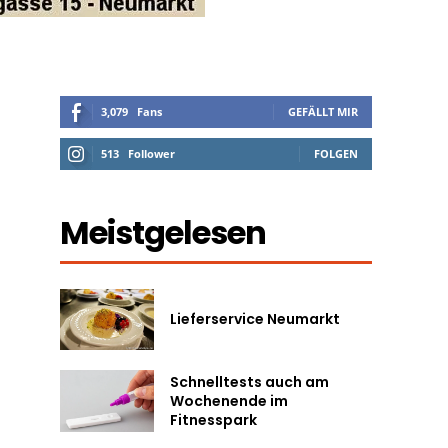
3,079
Fans
GEFÄLLT MIR
513
Follower
FOLGEN
Meistgelesen
Lieferservice Neumarkt
Schnelltests auch am
Wochenende im
Fitnesspark