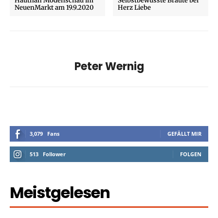
Hautnah Modenschau im
Selbstbewusste Bräute bei
NeuenMarkt am 19.9.2020
Herz Liebe
Peter Wernig
3,079
Fans
GEFÄLLT MIR
513
Follower
FOLGEN
Meistgelesen